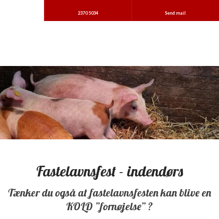
2370 5034
Send mail
​Fastelavnsfest - indendørs
​Tænker du også at fastelavnsfesten kan blive en
KOLD ”fornøjelse” ?