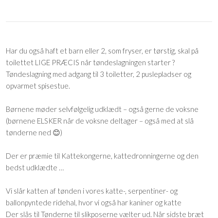
Har du også haft et barn eller 2, som fryser, er tørstig, skal på
toilettet LIGE PRÆCIS når tøndeslagningen starter ?
Tøndeslagning med adgang til 3 toiletter, 2 puslepladser og
opvarmet spisestue.
Børnene møder selvfølgelig udklædt – også gerne de voksne
(børnene ELSKER når de voksne deltager – også med at slå
tønderne ned 😊)
Der er præmie til Kattekongerne, kattedronningerne og den
bedst udklædte …
Vi slår katten af tønden i vores katte-, serpentiner- og
ballonpyntede ridehal, hvor vi også har kaniner og katte
Der slås til Tønderne til slikposerne vælter ud. Når sidste bræt