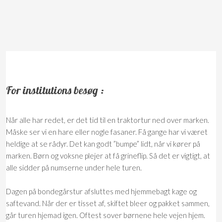
For institutions besøg :
Når alle har redet, er det tid til en traktortur ned over marken.
Måske ser vi en hare eller nogle fasaner. Få gange har vi været
heldige at se rådyr. Det kan godt ”bumpe” lidt, når vi kører på
marken. Børn og voksne plejer at få grineflip. Så det er vigtigt, at
alle sidder på numserne under hele turen.
Dagen på bondegårstur afsluttes med hjemmebagt kage og
saftevand. Når der er tisset af, skiftet bleer og pakket sammen,
går turen hjemad igen. Oftest sover børnene hele vejen hjem.