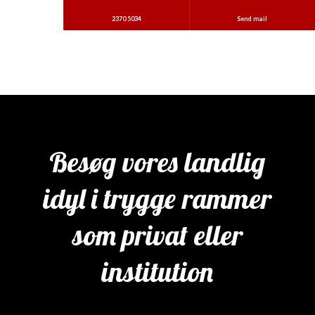
2370 5034
Send mail
Besøg vores land​lig
idyl i trygge rammer
som privat eller
institution