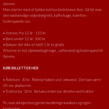
dyrene.
Man starter med at tjekke ind hos bedstemor Ann . Så får man
den nødvendige vejledning mht. kaffe/kage, toiletter,
foderspande osv.
• Voksne, fra 12 år : 125 kr.
• Børn under 12 år: 100 kr.
• Babyer der ikke er fyldt 1 år er gratis
Priserne er incl. hjemmebagt kage , saftevand og foderspand til
dyrene.
KØB BILLETTER HER
• Rideture 30 kr. Ridetur købes ved ankomst. Der kan være
rift om pladserne.
• Traktortur 20 kr. Betales inden tur direkte ved traktor
Ps: man må hjertens gerne medbringe madkurv og egen
forplejning.