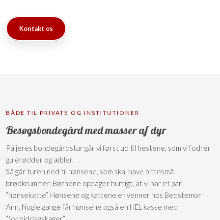
Kontakt os
​BÅDE TIL PRIVATE OG INSTITUTIONER
Besøgsbondegård med masser af dyr
På jeres bondegårdstur går vi først ud til hestene, som vi fodrer
gulerødder og æbler.
Så går turen ned til hønsene, som skal have bittesmå
brødkrummer. Børnene opdager hurtigt, at vi har et par
”hønsekatte”. Hønsene og kattene er venner hos Bedstemor
Ann. Nogle gange får hønsene også en HEL kasse med
”formiddagskager”.