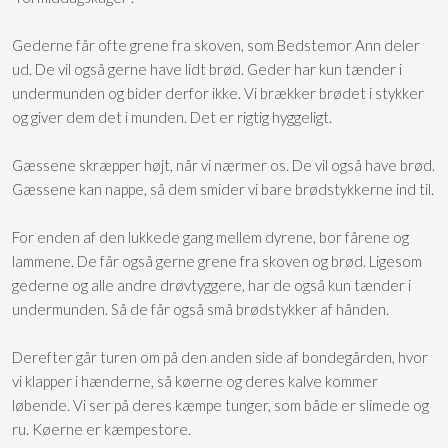
Gederne får ofte grene fra skoven, som Bedstemor Ann deler
ud. De vil også gerne have lidt brød. Geder har kun tænder i
undermunden og bider derfor ikke. Vi brækker brødet i stykker
og giver dem det i munden. Det er rigtig hyggeligt.
Gæssene skræpper højt, når vi nærmer os. De vil også have brød.
Gæssene kan nappe, så dem smider vi bare brødstykkerne ind til.
For enden af den lukkede gang mellem dyrene, bor fårene og
lammene. De får også gerne grene fra skoven og brød. Ligesom
gederne og alle andre drøvtyggere, har de også kun tænder i
undermunden. Så de får også små brødstykker af hånden.
Derefter går turen om på den anden side af bondegården, hvor
vi klapper i hænderne, så køerne og deres kalve kommer
løbende. Vi ser på deres kæmpe tunger, som både er slimede og
ru. Køerne er kæmpestore.