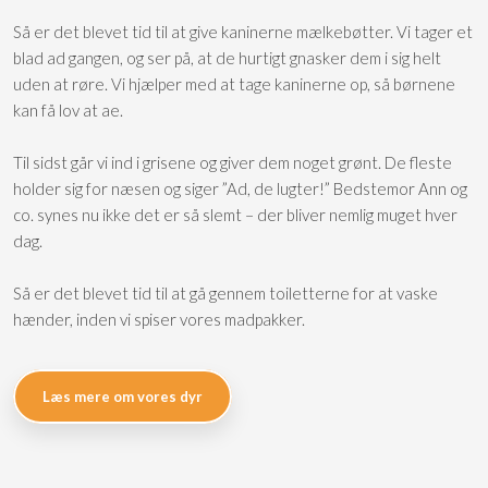
Så er det blevet tid til at give kaninerne mælkebøtter. Vi tager et
blad ad gangen, og ser på, at de hurtigt gnasker dem i sig helt
uden at røre. Vi hjælper med at tage kaninerne op, så børnene
kan få lov at ae.
Til sidst går vi ind i grisene og giver dem noget grønt. De fleste
holder sig for næsen og siger ”Ad, de lugter!” Bedstemor Ann og
co. synes nu ikke det er så slemt – der bliver nemlig muget hver
dag.
Så er det blevet tid til at gå gennem toiletterne for at vaske
hænder, inden vi spiser vores madpakker.
Læs mere om vores dyr